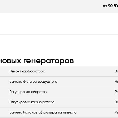
от 90 B
иновых генераторов
Ремонт карбюратора
З
Замена фильтра воздушного
Ч
Регулировка оборотов
Р
Регулировка карбюратора
З
Замена (установка) фильтра топливного
Р