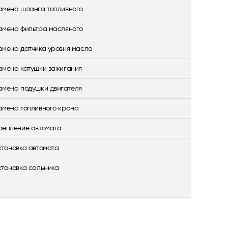
амена шланга топливного
амена фильтра масляного
амена датчика уровня масла
амена катушки зажигания
амена подушки двигателя
амена топливного крана
репление автомата
становка автомата
становка сальника