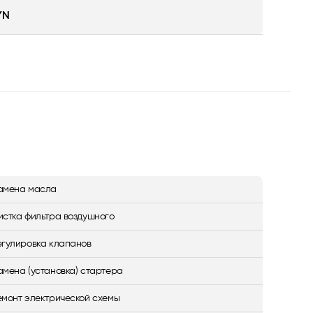
YN
амена масла
истка фильтра воздушного
егулировка клапанов
амена (установка) стартера
емонт электрической схемы