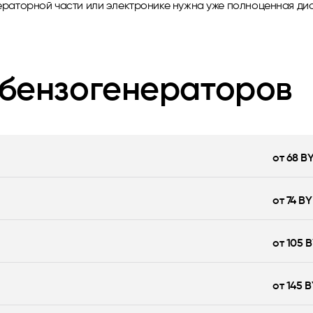
ераторной части или электронике нужна уже полноценная ди
 бензогенераторов
от 68 B
от 74 B
от 105 
от 145 