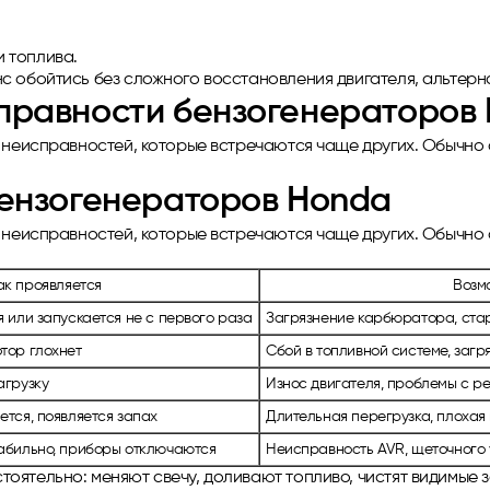
и топлива.
с обойтись без сложного восстановления двигателя, альтерн
правности бензогенераторов
 неисправностей, которые встречаются чаще других. Обычно 
ензогенераторов Honda
 неисправностей, которые встречаются чаще других. Обычно 
ак проявляется
Возм
я или запускается не с первого раза
Загрязнение карбюратора, стар
тор глохнет
Сбой в топливной системе, загр
агрузку
Износ двигателя, проблемы с р
ется, появляется запах
Длительная перегрузка, плохая
абильно, приборы отключаются
Неисправность AVR, щеточного у
ятельно: меняют свечу, доливают топливо, чистят видимые за