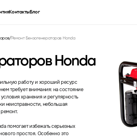
нтия
Контакты
Блог
торов
/
Ремонт Бензогенераторов Honda
ераторов Honda
бильную работу и хороший ресурс
енем требует внимания: на состояние
 условия хранения и регулярность
ки неисправности, небольшая
ремонт.
da помогает избежать серьезных
анового простоя. Особенно это