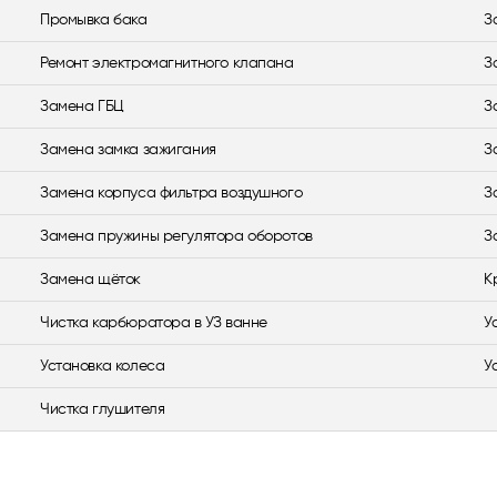
Промывка бака
З
Ремонт электромагнитного клапана
З
Замена ГБЦ
З
Замена замка зажигания
З
Замена корпуса фильтра воздушного
З
Замена пружины регулятора оборотов
З
Замена щёток
К
Чистка карбюратора в УЗ ванне
У
Установка колеса
У
Чистка глушителя