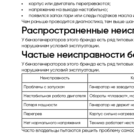
корпус или двигатель перегреваются;
напряжение на выходе нестабильно;
появился запах гари или следы подтеков масла 
Чем раньше проводится диагностика, тем выше шан
Распространенные неис
У бензогенераторов этого бренда есть ряд типовых
нарушением условий эксплуатации.
Частые неисправности б
У бензогенераторов этого бренда есть ряд типовых
нарушением условий эксплуатации.
Неисправность
К
Проблемы с запуском
Генератор не заводитс
Нестабильная работа двигателя
Обороты «плавают», мо
Потеря мощности
Генератор не держит н
Перегрев
Корпус сильно нагрева
Нет нормального напряжения
Техника работает нест
Часто владельцы пытаются решить проблему самосто