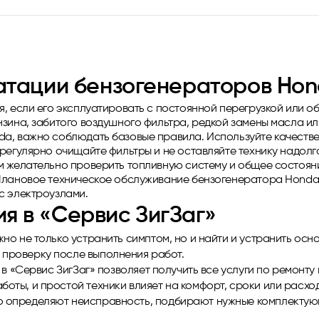
атации бензогенераторов Ho
, если его эксплуатировать с постоянной перегрузкой или о
нзина, забитого воздушного фильтра, редкой замены масла и
a, важно соблюдать базовые правила. Используйте качестве
регулярно очищайте фильтры и не оставляйте технику надолг
м желательно проверить топливную систему и общее состояни
Плановое техническое обслуживание бензогенератора Honda 
с электроузлами.
 в «Сервис ЗигЗаг»
жно не только устранить симптом, но и найти и устранить осн
 проверку после выполнения работ.
в «Сервис ЗигЗаг» позволяет получить все услуги по ремонту
боты, и простой техники влияет на комфорт, сроки или расхо
о определяют неисправность, подбирают нужные комплектую