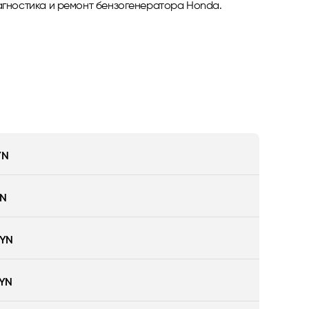
агностика и ремонт бензогенератора Honda.
YN
YN
BYN
BYN