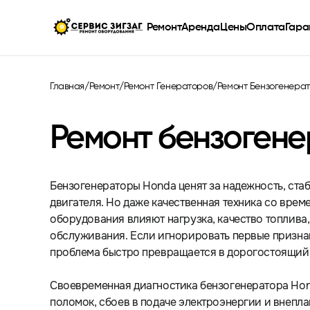
Ремонт
Аренда
Цены
Оплата
Гарантия
Контакты
Блог
Ремонт
Аренда
Цены
Оплата
Гара
Главная
/
Ремонт
/
Ремонт Генераторов
/
Ремонт Бензогенера
Ремонт бензоген
Бензогенераторы Honda ценят за надежность, ста
двигателя. Но даже качественная техника со врем
оборудования влияют нагрузка, качество топлива,
обслуживания. Если игнорировать первые призна
проблема быстро превращается в дорогостоящий 
Своевременная диагностика бензогенератора Hon
поломок, сбоев в подаче электроэнергии и внепл