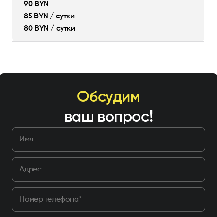
90 BYN
85 BYN / сутки
80 BYN / сутки
Обсудим
ваш вопрос!