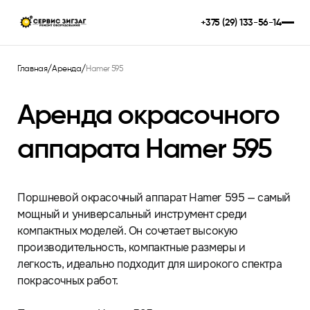
Ремонт
Аренда
Цены
Оплата
Гарантия
Контакты
Блог
+375 (29) 133-56-14
Ремонт
/
/
Главная
Аренда
Hamer 595
Аренда
Цены
Аренда окрасочного
Оплата
Гарантия
аппарата Hamer 595
Контакты
Блог
Поршневой окрасочный аппарат Hamer 595 — самый
мощный и универсальный инструмент среди
компактных моделей. Он сочетает высокую
производительность, компактные размеры и
легкость, идеально подходит для широкого спектра
покрасочных работ.